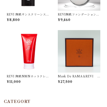
REVI 陶肌サンスクリーンステ
REVI陶肌ファンデーション
ィック
ジュエル
¥8,800
¥9,460
REVI 陶肌NMNホットクレン
Mask De RAMA＆REVI C
ジング
ream Wrapping Mask
¥11,000
¥27,500
CATEGORY