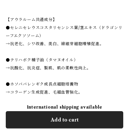
【アウラルーム共通成分】
●セレニセレウスコスタリセンシス葉/茎エキス（ドラゴンリ
ーフエクソソーム）
→抗老化、シワ改善、美白、線維芽細胞増殖促進。
●テリハボク種子油（タマヌオイル）
→抗酸化、抗炎症、製肌、肌の柔軟性向上。
●ホソババレンギク成長点細胞培養物
→コラーゲン生成促進、毛細血管強化。
International shipping available
Add to cart