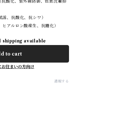
（抗酸化、紫外線防御、色素沈着抑
賦活、抗酸化、抗シワ）
、ヒアルロン酸産生、抗糖化）
l shipping available
d to cart
にお住まいの方向け
通報する