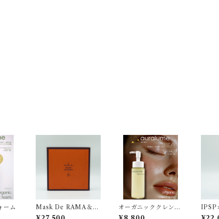
ォーム
Mask De RAMA＆R
オーガニッククレンジ
IPS
EVI Cream Wrapp
ング
ョン
¥27,500
¥8,800
¥22,