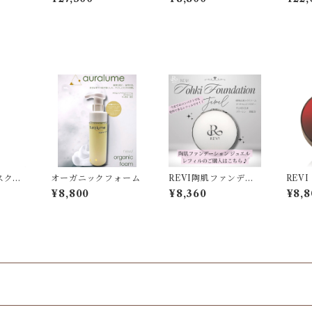
ing Mask
スクリ
オーガニックフォーム
REVI陶肌ファンデー
REV
ション ジュエルレフ
ショ
¥8,800
¥8,360
¥8,8
ィル