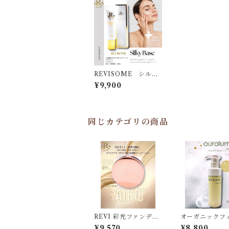
REVISOME シルキ
ーベース
¥9,900
同じカテゴリの商品
REVI 彩光ファンデー
オーガニックフ
ション
¥9,570
¥8,800