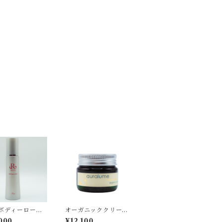
Pボディーローシ
オーガニッククリー
ム 30g
000
¥12,100