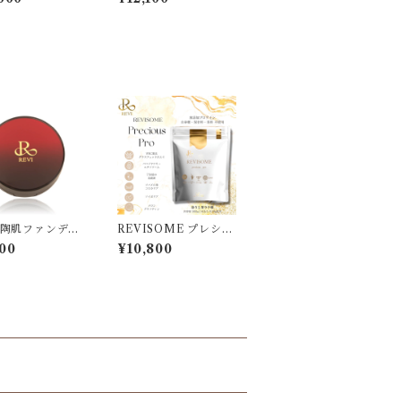
I 陶肌ファンデー
REVISOME プレシャ
ン
スプロ ほうじ茶ラテ
00
¥10,800
味