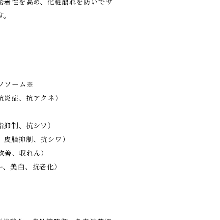
密着性を高め、化粧崩れを防いでサ
す。
ソソーム※
抗炎症、抗アクネ）
）
脂抑制、抗シワ）
、皮脂抑制、抗シワ）
改善、収れん）
ー、美白、抗老化）
）