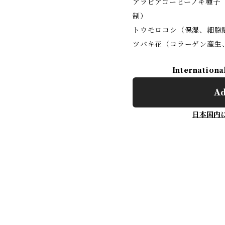
アラビアコーヒーノキ種子
制）
トウモロコシ（保湿、細胞
ツバキ花（コラーゲン産生
Internationa
Ad
日本国内