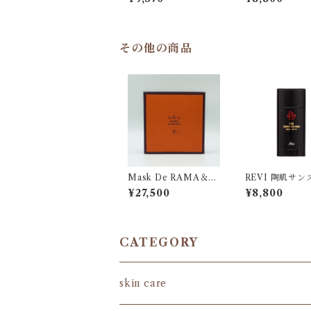
その他の商品
Mask De RAMA＆R
REVI 陶肌サン
EVI Cream Wrapp
ーンスティック
¥27,500
¥8,800
ing Mask
CATEGORY
skin care